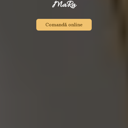
M
a
R
a
Comandă online