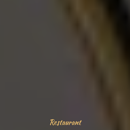
R
e
s
t
a
u
r
a
n
t